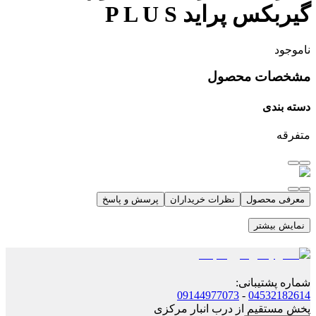
گیربکس پراید P L U S
ناموجود
مشخصات محصول
دسته بندی
متفرقه
معرفی محصول
نظرات خریداران
پرسش و پاسخ
نمایش بیشتر
شماره پشتیبانی
:
09144977073
-
04532182614
پخش مستقیم از درب انبار مرکزی