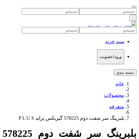
۰
سبد خرید
ورود/عضویت
دسته بندی
خانه
محصولات
متفرقه
بلبرینگ سر شفت دوم 578225 گیربکس پراید P L U S
بلبرینگ سر شفت دوم 578225