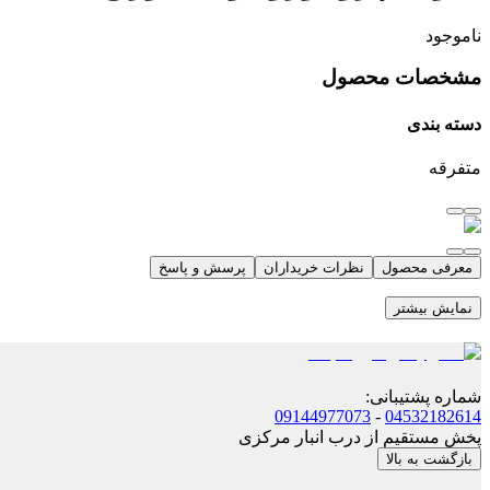
ناموجود
مشخصات محصول
دسته بندی
متفرقه
معرفی محصول
نظرات خریداران
پرسش و پاسخ
نمایش بیشتر
شماره پشتیبانی
:
09144977073
-
04532182614
پخش مستقیم از درب انبار مرکزی
بازگشت به بالا