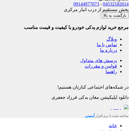
09144977073
-
04532182614
پخش مستقیم از درب انبار مرکزی
بازگشت به بالا
مرجع خرید لوازم یدکی خودرو با کیفیت و قیمت مناسب
وبلاگ
تماس با ما
درباره ما
پرسش های متداول
قوانین و مقررات
راهنما
در شبکه‌های اجتماعی کنارتان هستیم!
دانلود اپلیکیشن
مغان یدکی فرزاد جعفری
ساخته شده با نرم افزار
آیمیس
خانه