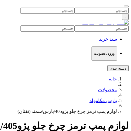
۰
سبد خرید
ورود/عضویت
دسته بندی
خانه
محصولات
پارس مکامولد
لوازم پمپ ترمز چرخ جلو پژو405/پارس/سمند (تفتان)
لوازم پمپ ترمز چرخ جلو پژو405/پارس/سمند (تفتان)