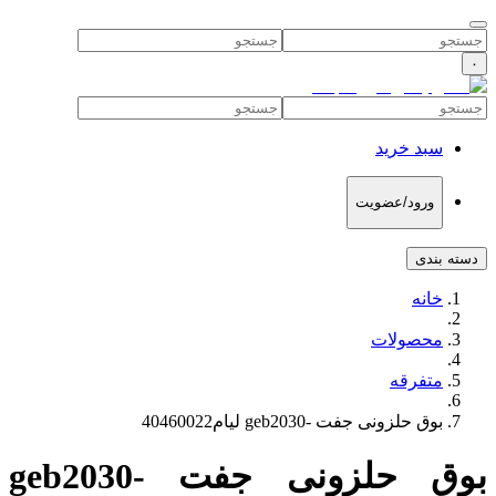
۰
سبد خرید
ورود/عضویت
دسته بندی
خانه
محصولات
متفرقه
بوق حلزونی جفت -geb2030 لیام40460022
بوق حلزونی جفت -geb2030