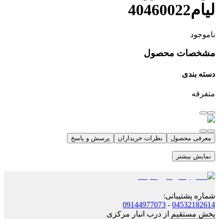
لیام40460022
ناموجود
مشخصات محصول
دسته بندی
متفرقه
معرفی محصول
نظرات خریداران
پرسش و پاسخ
نمایش بیشتر
شماره پشتیبانی
:
09144977073
-
04532182614
پخش مستقیم از درب انبار مرکزی