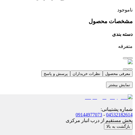
ناموجود
مشخصات محصول
دسته بندی
متفرقه
معرفی محصول
نظرات خریداران
پرسش و پاسخ
نمایش بیشتر
شماره پشتیبانی
:
09144977073
-
04532182614
پخش مستقیم از درب انبار مرکزی
بازگشت به بالا