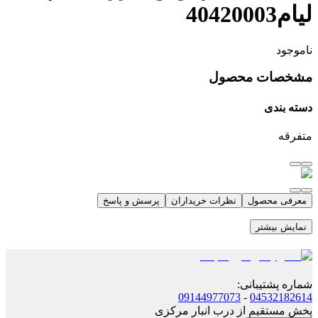
لیام40420003
ناموجود
مشخصات محصول
دسته بندی
متفرقه
معرفی محصول
نظرات خریداران
پرسش و پاسخ
نمایش بیشتر
شماره پشتیبانی
:
09144977073
-
04532182614
پخش مستقیم از درب انبار مرکزی