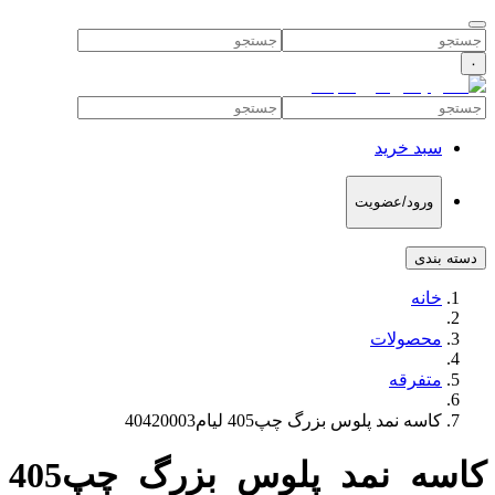
۰
سبد خرید
ورود/عضویت
دسته بندی
خانه
محصولات
متفرقه
کاسه نمد پلوس بزرگ چپ405 لیام40420003
کاسه نمد پلوس بزرگ چپ405