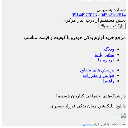
شماره پشتیبانی
:
09144977073
-
04532182614
پخش مستقیم از درب انبار مرکزی
بازگشت به بالا
مرجع خرید لوازم یدکی خودرو با کیفیت و قیمت مناسب
وبلاگ
تماس با ما
درباره ما
پرسش های متداول
قوانین و مقررات
راهنما
در شبکه‌های اجتماعی کنارتان هستیم!
دانلود اپلیکیشن
مغان یدکی فرزاد جعفری
ساخته شده با نرم افزار
آیمیس