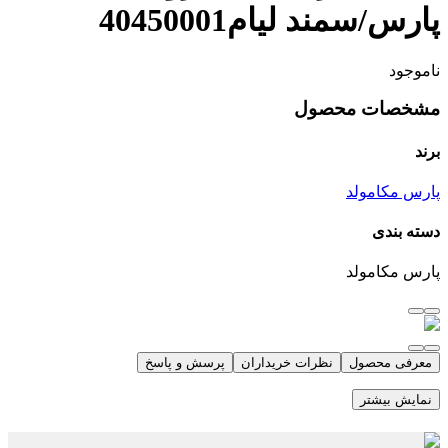
پارس/سمند لیام40450001
ناموجود
مشخصات محصول
برند
پارس مکامولد
دسته بندی
پارس مکامولد
معرفی محصول
نظرات خریداران
پرسش و پاسخ
نمایش بیشتر