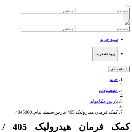
۰
سبد خرید
ورود/عضویت
دسته بندی
خانه
محصولات
پارس مکامولد
کمک فرمان هیدرولیک 405 /پارس/سمند لیام40450001
کمک فرمان هیدرولیک 405 /