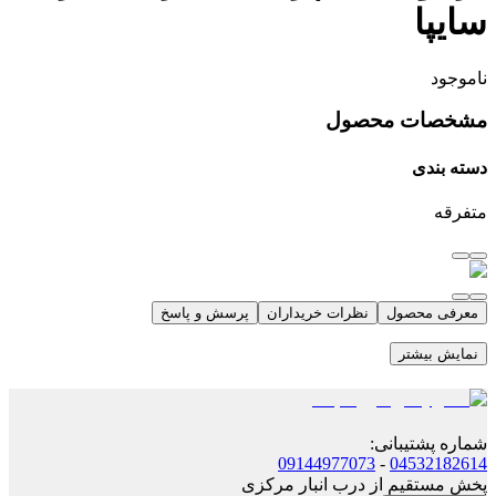
سایپا
ناموجود
مشخصات محصول
دسته بندی
متفرقه
معرفی محصول
نظرات خریداران
پرسش و پاسخ
نمایش بیشتر
شماره پشتیبانی
:
09144977073
-
04532182614
پخش مستقیم از درب انبار مرکزی