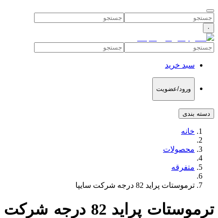
۰
سبد خرید
ورود/عضویت
دسته بندی
خانه
محصولات
متفرقه
ترموستات پراید 82 درجه شرکت سایپا
ترموستات پراید 82 درجه شرکت