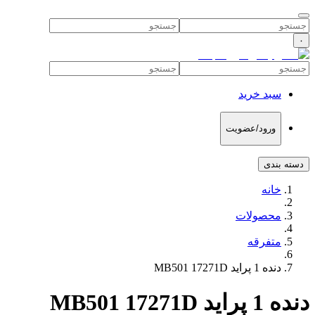
۰
سبد خرید
ورود/عضویت
دسته بندی
خانه
محصولات
متفرقه
دنده 1 پراید MB501 17271D
دنده 1 پراید MB501 17271D