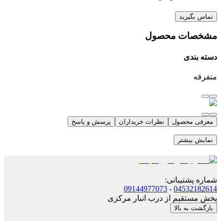
تماس بگیرید
مشخصات محصول
دسته بندی
متفرقه
معرفی محصول
نظرات خریداران
پرسش و پاسخ
نمایش بیشتر
شماره پشتیبانی
:
09144977073
-
04532182614
پخش مستقیم از درب انبار مرکزی
بازگشت به بالا