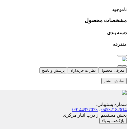
ناموجود
مشخصات محصول
دسته بندی
متفرقه
معرفی محصول
نظرات خریداران
پرسش و پاسخ
نمایش بیشتر
شماره پشتیبانی
:
09144977073
-
04532182614
پخش مستقیم از درب انبار مرکزی
بازگشت به بالا