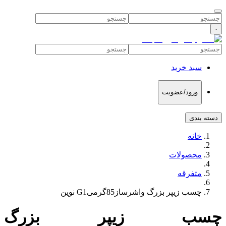
۰
سبد خرید
ورود/عضویت
دسته بندی
خانه
محصولات
متفرقه
چسب زیپر بزرگ واشرساز85گرمیG1 نوین
چسب زیپر بزرگ