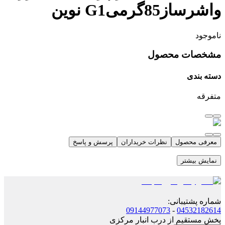
واشرساز85گرمیG1 نوین
ناموجود
مشخصات محصول
دسته بندی
متفرقه
معرفی محصول
نظرات خریداران
پرسش و پاسخ
نمایش بیشتر
شماره پشتیبانی
:
09144977073
-
04532182614
پخش مستقیم از درب انبار مرکزی