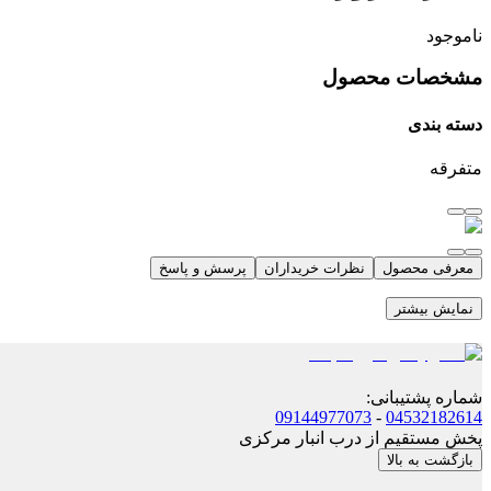
ناموجود
مشخصات محصول
دسته بندی
متفرقه
معرفی محصول
نظرات خریداران
پرسش و پاسخ
نمایش بیشتر
شماره پشتیبانی
:
09144977073
-
04532182614
پخش مستقیم از درب انبار مرکزی
بازگشت به بالا