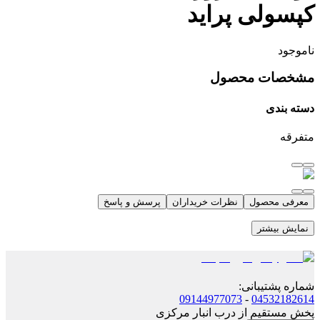
کپسولی پراید
ناموجود
مشخصات محصول
دسته بندی
متفرقه
معرفی محصول
نظرات خریداران
پرسش و پاسخ
نمایش بیشتر
شماره پشتیبانی
:
09144977073
-
04532182614
پخش مستقیم از درب انبار مرکزی