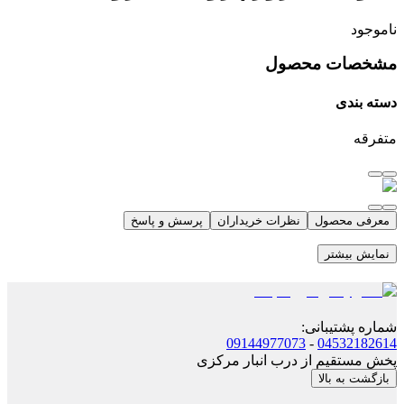
ناموجود
مشخصات محصول
دسته بندی
متفرقه
معرفی محصول
نظرات خریداران
پرسش و پاسخ
نمایش بیشتر
شماره پشتیبانی
:
09144977073
-
04532182614
پخش مستقیم از درب انبار مرکزی
بازگشت به بالا