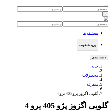
۰
سبد خرید
ورود/عضویت
دسته بندی
خانه
محصولات
متفرقه
گلویی اگزوز پژو 405 یرو 4
گلویی اگزوز پژو 405 یرو 4