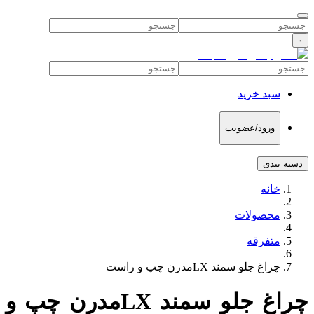
۰
سبد خرید
ورود/عضویت
دسته بندی
خانه
محصولات
متفرقه
چراغ جلو سمند LXمدرن چپ و راست
چراغ جلو سمند LXمدرن چپ و