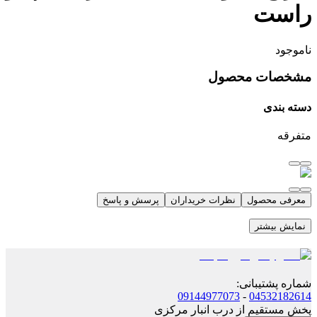
راست
ناموجود
مشخصات محصول
دسته بندی
متفرقه
معرفی محصول
نظرات خریداران
پرسش و پاسخ
نمایش بیشتر
شماره پشتیبانی
:
09144977073
-
04532182614
پخش مستقیم از درب انبار مرکزی