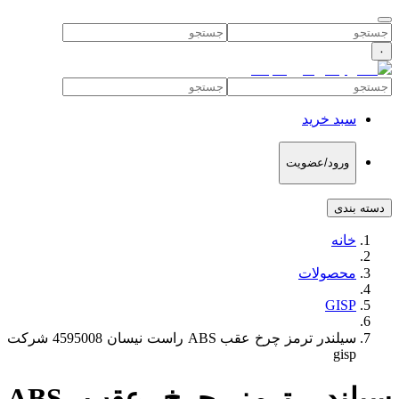
۰
سبد خرید
ورود/عضویت
دسته بندی
خانه
محصولات
GISP
سیلندر ترمز چرخ عقب ABS راست نیسان 4595008 شرکت
gisp
سیلندر ترمز چرخ عقب ABS