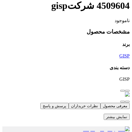
4509604 شرکتgisp
ناموجود
مشخصات محصول
برند
GISP
دسته بندی
GISP
معرفی محصول
نظرات خریداران
پرسش و پاسخ
نمایش بیشتر