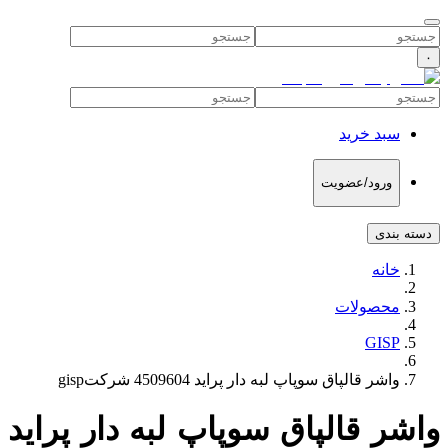
۰
سبد خرید
ورود/عضویت
دسته بندی
خانه
محصولات
GISP
واشر قالپاق سوپاپ لبه دار پراید 4509604 شرکتgisp
واشر قالپاق سوپاپ لبه دار پراید