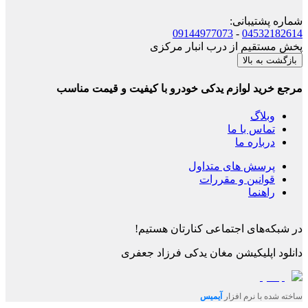
شماره پشتیبانی
:
09144977073
-
04532182614
پخش مستقیم از درب انبار مرکزی
بازگشت به بالا
مرجع خرید لوازم یدکی خودرو با کیفیت و قیمت مناسب
وبلاگ
تماس با ما
درباره ما
پرسش های متداول
قوانین و مقررات
راهنما
در شبکه‌های اجتماعی کنارتان هستیم!
دانلود اپلیکیشن
مغان یدکی فرزاد جعفری
ساخته شده با نرم افزار
آیمیس