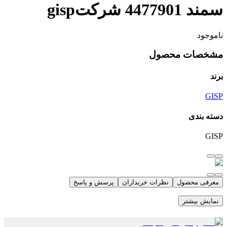
سمند 4477901 شرکتgisp
ناموجود
مشخصات محصول
برند
GISP
دسته بندی
GISP
معرفی محصول
نظرات خریداران
پرسش و پاسخ
نمایش بیشتر