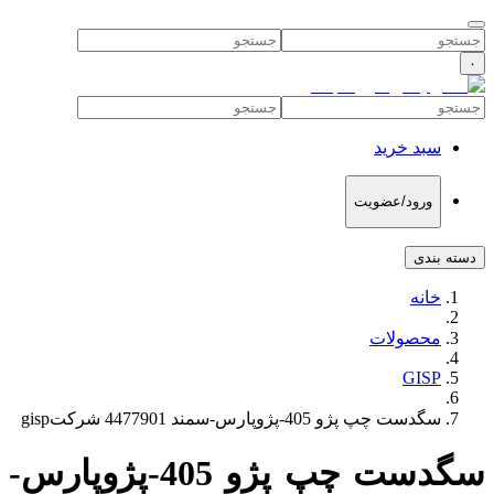
۰
سبد خرید
ورود/عضویت
دسته بندی
خانه
محصولات
GISP
سگدست چپ پژو 405-پژوپارس-سمند 4477901 شرکتgisp
سگدست چپ پژو 405-پژوپارس-