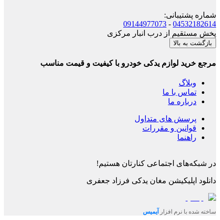
شماره پشتیبانی
:
09144977073
-
04532182614
پخش مستقیم از درب انبار مرکزی
بازگشت به بالا
مرجع خرید لوازم یدکی خودرو با کیفیت و قیمت مناسب
وبلاگ
تماس با ما
درباره ما
پرسش های متداول
قوانین و مقررات
راهنما
در شبکه‌های اجتماعی کنارتان هستیم!
دانلود اپلیکیشن
مغان یدکی فرزاد جعفری
ساخته شده با نرم افزار
آیمیس