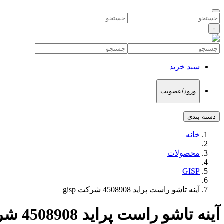
۰
سبد خرید
ورود/عضویت
دسته بندی
خانه
محصولات
GISP
آینه تاشو راست پراید 4508908 شرکت gisp
آینه تاشو راست پراید 4508908 شرکت gisp