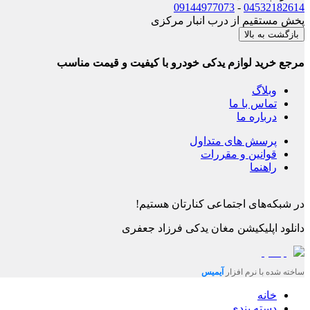
09144977073
-
04532182614
پخش مستقیم از درب انبار مرکزی
بازگشت به بالا
مرجع خرید لوازم یدکی خودرو با کیفیت و قیمت مناسب
وبلاگ
تماس با ما
درباره ما
پرسش های متداول
قوانین و مقررات
راهنما
در شبکه‌های اجتماعی کنارتان هستیم!
دانلود اپلیکیشن
مغان یدکی فرزاد جعفری
ساخته شده با نرم افزار
آیمیس
خانه
دسته بندی