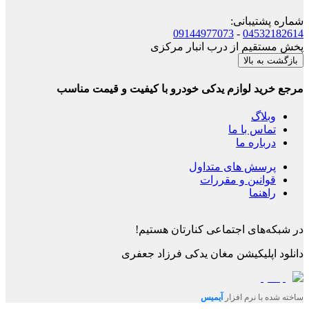
شماره پشتیبانی
:
09144977073
-
04532182614
پخش مستقیم از درب انبار مرکزی
بازگشت به بالا
مرجع خرید لوازم یدکی خودرو با کیفیت و قیمت مناسب
وبلاگ
تماس با ما
درباره ما
پرسش های متداول
قوانین و مقررات
راهنما
در شبکه‌های اجتماعی کنارتان هستیم!
دانلود اپلیکیشن
مغان یدکی فرزاد جعفری
ساخته شده با نرم افزار
آیمیس