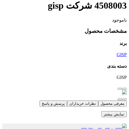
4508003 شرکت gisp
ناموجود
مشخصات محصول
برند
GISP
دسته بندی
GISP
معرفی محصول
نظرات خریداران
پرسش و پاسخ
نمایش بیشتر