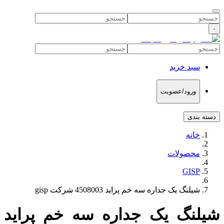
۰
سبد خرید
ورود/عضویت
دسته بندی
خانه
محصولات
GISP
شیلنگ یک جداره سه خم پراید 4508003 شرکت gisp
شیلنگ یک جداره سه خم پراید