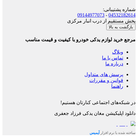
شماره پشتیبانی
:
09144977073
-
04532182614
پخش مستقیم از درب انبار مرکزی
بازگشت به بالا
مرجع خرید لوازم یدکی خودرو با کیفیت و قیمت مناسب
وبلاگ
تماس با ما
درباره ما
پرسش های متداول
قوانین و مقررات
راهنما
در شبکه‌های اجتماعی کنارتان هستیم!
دانلود اپلیکیشن
مغان یدکی فرزاد جعفری
ساخته شده با نرم افزار
آیمیس