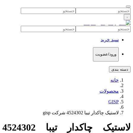
۰
سبد خرید
ورود/عضویت
دسته بندی
خانه
محصولات
GISP
لاستیک چاکدار تیبا 4524302 شرکت gisp
لاستیک چاکدار تیبا 4524302