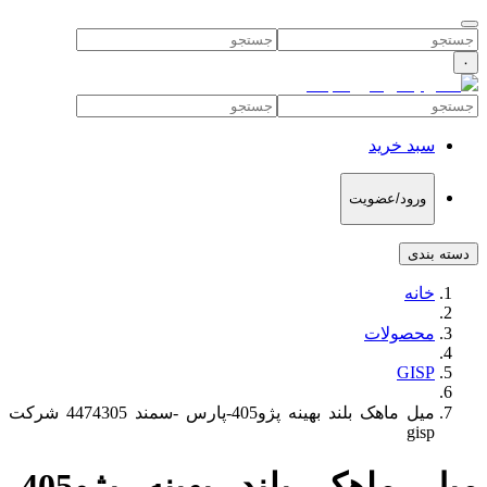
۰
سبد خرید
ورود/عضویت
دسته بندی
خانه
محصولات
GISP
میل ماهک بلند بهینه پژو405-پارس -سمند 4474305 شرکت
gisp
میل ماهک بلند بهینه پژو405-