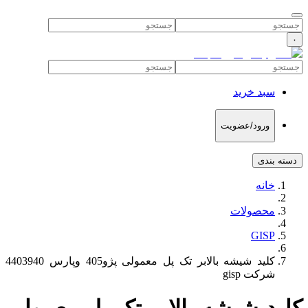
۰
سبد خرید
ورود/عضویت
دسته بندی
خانه
محصولات
GISP
کلید شیشه بالابر تک پل معمولی پژو405 وپارس 4403940
شرکت gisp