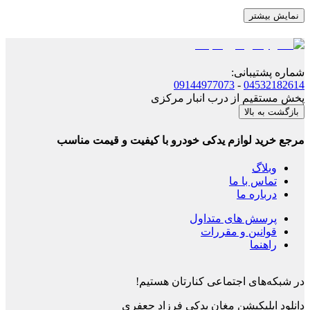
نمایش بیشتر
شماره پشتیبانی
:
09144977073
-
04532182614
پخش مستقیم از درب انبار مرکزی
بازگشت به بالا
مرجع خرید لوازم یدکی خودرو با کیفیت و قیمت مناسب
وبلاگ
تماس با ما
درباره ما
پرسش های متداول
قوانین و مقررات
راهنما
در شبکه‌های اجتماعی کنارتان هستیم!
دانلود اپلیکیشن
مغان یدکی فرزاد جعفری