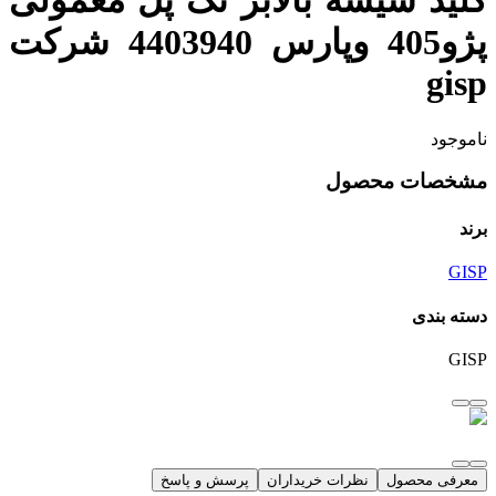
کلید شیشه بالابر تک پل معمولی
پژو405 وپارس 4403940 شرکت
gisp
ناموجود
مشخصات محصول
برند
GISP
دسته بندی
GISP
معرفی محصول
نظرات خریداران
پرسش و پاسخ