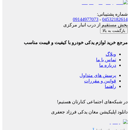
شماره پشتیبانی
:
09144977073
-
04532182614
پخش مستقیم از درب انبار مرکزی
بازگشت به بالا
مرجع خرید لوازم یدکی خودرو با کیفیت و قیمت مناسب
وبلاگ
تماس با ما
درباره ما
پرسش های متداول
قوانین و مقررات
راهنما
در شبکه‌های اجتماعی کنارتان هستیم!
دانلود اپلیکیشن
مغان یدکی فرزاد جعفری