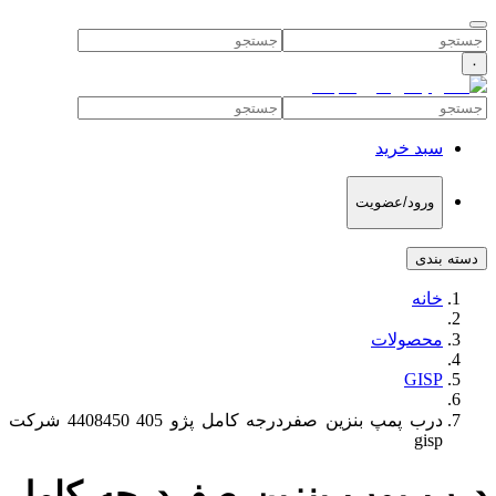
۰
سبد خرید
ورود/عضویت
دسته بندی
خانه
محصولات
GISP
درب پمپ بنزین صفردرجه کامل پژو 405 4408450 شرکت
gisp
درب پمپ بنزین صفردرجه کامل