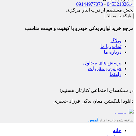
09144977073
-
04532182614
پخش مستقیم از درب انبار مرکزی
بازگشت به بالا
مرجع خرید لوازم یدکی خودرو با کیفیت و قیمت مناسب
وبلاگ
تماس با ما
درباره ما
پرسش های متداول
قوانین و مقررات
راهنما
در شبکه‌های اجتماعی کنارتان هستیم!
دانلود اپلیکیشن
مغان یدکی فرزاد جعفری
ساخته شده با نرم افزار
آیمیس
خانه