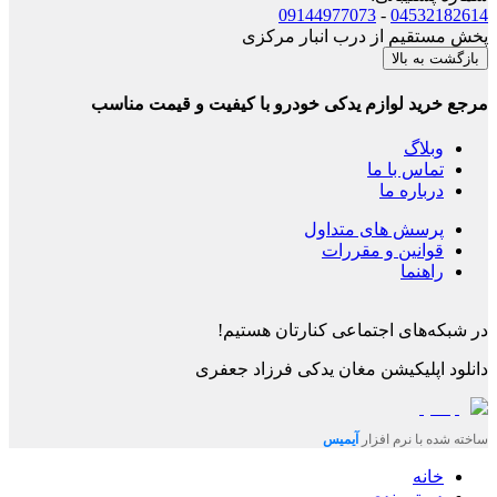
09144977073
-
04532182614
پخش مستقیم از درب انبار مرکزی
بازگشت به بالا
مرجع خرید لوازم یدکی خودرو با کیفیت و قیمت مناسب
وبلاگ
تماس با ما
درباره ما
پرسش های متداول
قوانین و مقررات
راهنما
در شبکه‌های اجتماعی کنارتان هستیم!
دانلود اپلیکیشن
مغان یدکی فرزاد جعفری
ساخته شده با نرم افزار
آیمیس
خانه