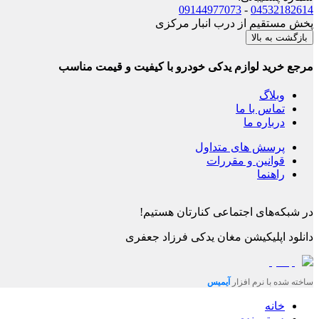
09144977073
-
04532182614
پخش مستقیم از درب انبار مرکزی
بازگشت به بالا
مرجع خرید لوازم یدکی خودرو با کیفیت و قیمت مناسب
وبلاگ
تماس با ما
درباره ما
پرسش های متداول
قوانین و مقررات
راهنما
در شبکه‌های اجتماعی کنارتان هستیم!
دانلود اپلیکیشن
مغان یدکی فرزاد جعفری
ساخته شده با نرم افزار
آیمیس
خانه