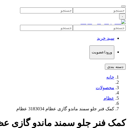
۰
سبد خرید
ورود/عضویت
دسته بندی
خانه
محصولات
عظام
کمک فنر جلو سمند ماندو گازی عظام 3183034 عظام
کمک فنر جلو سمند ماندو گازی عظام 3183034 