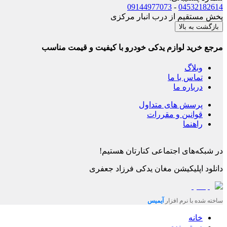
09144977073
-
04532182614
پخش مستقیم از درب انبار مرکزی
بازگشت به بالا
مرجع خرید لوازم یدکی خودرو با کیفیت و قیمت مناسب
وبلاگ
تماس با ما
درباره ما
پرسش های متداول
قوانین و مقررات
راهنما
در شبکه‌های اجتماعی کنارتان هستیم!
دانلود اپلیکیشن
مغان یدکی فرزاد جعفری
ساخته شده با نرم افزار
آیمیس
خانه