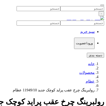
۰
سبد خرید
ورود/عضویت
دسته بندی
خانه
محصولات
عظام
رولبرینگ چرخ عقب پراید کوچک جدید 11949/10 عظام
رولبرینگ چرخ عقب پراید کوچک جدید 11949/10