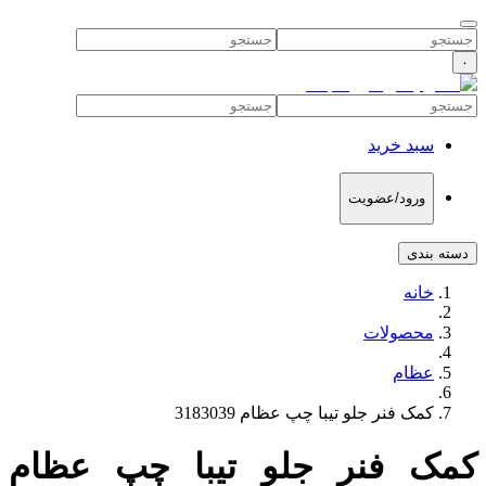
۰
سبد خرید
ورود/عضویت
دسته بندی
خانه
محصولات
عظام
کمک فنر جلو تیبا چپ عظام 3183039
کمک فنر جلو تیبا چپ عظام