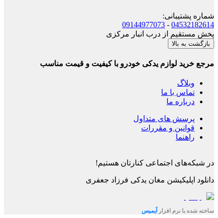
شماره پشتیبانی
:
09144977073
-
04532182614
پخش مستقیم از درب انبار مرکزی
بازگشت به بالا
مرجع خرید لوازم یدکی خودرو با کیفیت و قیمت مناسب
وبلاگ
تماس با ما
درباره ما
پرسش های متداول
قوانین و مقررات
راهنما
در شبکه‌های اجتماعی کنارتان هستیم!
دانلود اپلیکیشن
مغان یدکی فرزاد جعفری
ساخته شده با نرم افزار
آیمیس