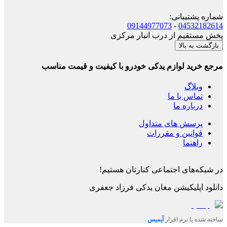
شماره پشتیبانی
:
09144977073
-
04532182614
پخش مستقیم از درب انبار مرکزی
بازگشت به بالا
مرجع خرید لوازم یدکی خودرو با کیفیت و قیمت مناسب
وبلاگ
تماس با ما
درباره ما
پرسش های متداول
قوانین و مقررات
راهنما
در شبکه‌های اجتماعی کنارتان هستیم!
دانلود اپلیکیشن
مغان یدکی فرزاد جعفری
ساخته شده با نرم افزار
آیمیس