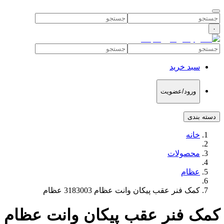
۰
سبد خرید
ورود/عضویت
دسته بندی
خانه
محصولات
عظام
کمک فنر عقب پیکان وانت عظام 3183003 عظام
کمک فنر عقب پیکان وانت عظام