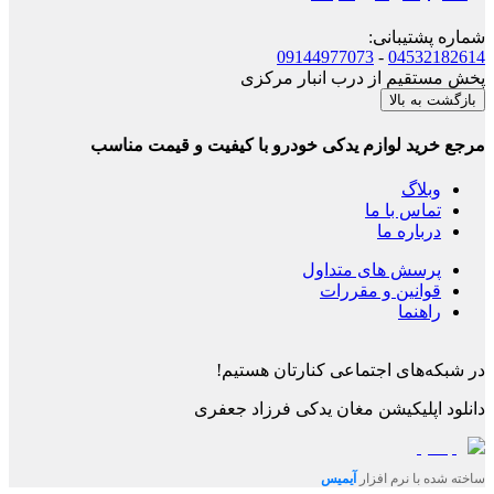
شماره پشتیبانی
:
09144977073
-
04532182614
پخش مستقیم از درب انبار مرکزی
بازگشت به بالا
مرجع خرید لوازم یدکی خودرو با کیفیت و قیمت مناسب
وبلاگ
تماس با ما
درباره ما
پرسش های متداول
قوانین و مقررات
راهنما
در شبکه‌های اجتماعی کنارتان هستیم!
دانلود اپلیکیشن
مغان یدکی فرزاد جعفری
ساخته شده با نرم افزار
آیمیس