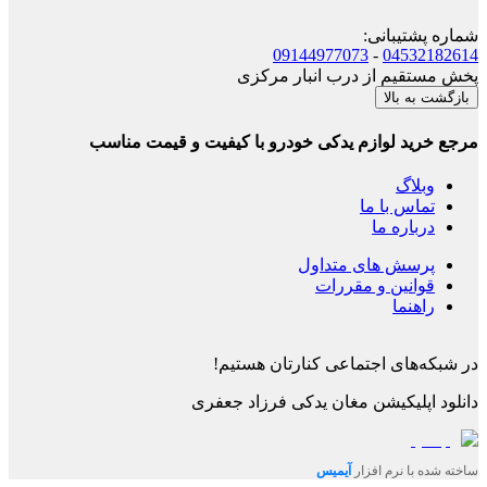
شماره پشتیبانی
:
09144977073
-
04532182614
پخش مستقیم از درب انبار مرکزی
بازگشت به بالا
مرجع خرید لوازم یدکی خودرو با کیفیت و قیمت مناسب
وبلاگ
تماس با ما
درباره ما
پرسش های متداول
قوانین و مقررات
راهنما
در شبکه‌های اجتماعی کنارتان هستیم!
دانلود اپلیکیشن
مغان یدکی فرزاد جعفری
ساخته شده با نرم افزار
آیمیس