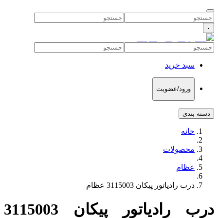
۰
سبد خرید
ورود/عضویت
دسته بندی
خانه
محصولات
عظام
درب رادیاتور پیکان 3115003 عظام
درب رادیاتور پیکان 3115003