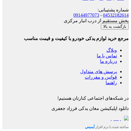
شماره پشتیبانی
:
09144977073
-
04532182614
پخش مستقیم از درب انبار مرکزی
بازگشت به بالا
مرجع خرید لوازم یدکی خودرو با کیفیت و قیمت مناسب
وبلاگ
تماس با ما
درباره ما
پرسش های متداول
قوانین و مقررات
راهنما
در شبکه‌های اجتماعی کنارتان هستیم!
دانلود اپلیکیشن
مغان یدکی فرزاد جعفری
ساخته شده با نرم افزار
آیمیس