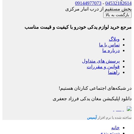
09144977073
-
04532182614
پخش مستقیم از درب انبار مرکزی
بازگشت به بالا
مرجع خرید لوازم یدکی خودرو با کیفیت و قیمت مناسب
وبلاگ
تماس با ما
درباره ما
پرسش های متداول
قوانین و مقررات
راهنما
در شبکه‌های اجتماعی کنارتان هستیم!
دانلود اپلیکیشن
مغان یدکی فرزاد جعفری
ساخته شده با نرم افزار
آیمیس
خانه
دسته بندی