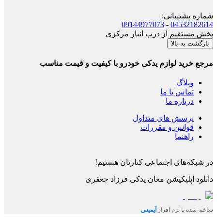
شماره پشتیبانی
:
09144977073
-
04532182614
پخش مستقیم از درب انبار مرکزی
بازگشت به بالا
مرجع خرید لوازم یدکی خودرو با کیفیت و قیمت مناسب
وبلاگ
تماس با ما
درباره ما
پرسش های متداول
قوانین و مقررات
راهنما
در شبکه‌های اجتماعی کنارتان هستیم!
دانلود اپلیکیشن
مغان یدکی فرزاد جعفری
ساخته شده با نرم افزار
آیمیس