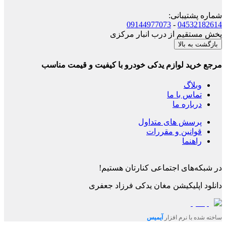
شماره پشتیبانی
:
09144977073
-
04532182614
پخش مستقیم از درب انبار مرکزی
بازگشت به بالا
مرجع خرید لوازم یدکی خودرو با کیفیت و قیمت مناسب
وبلاگ
تماس با ما
درباره ما
پرسش های متداول
قوانین و مقررات
راهنما
در شبکه‌های اجتماعی کنارتان هستیم!
دانلود اپلیکیشن
مغان یدکی فرزاد جعفری
ساخته شده با نرم افزار
آیمیس