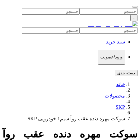
۰
سبد خرید
ورود/عضویت
دسته بندی
خانه
محصولات
SKP
سوکت مهره دنده عقب روآ سیم1 خودرویی SKP
سوکت مهره دنده عقب روآ