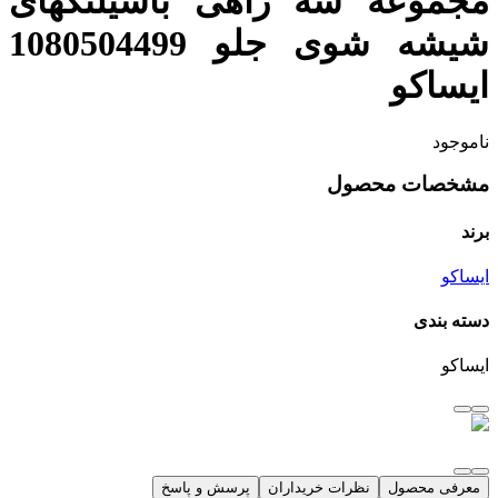
مجموعه سه راهی باشیلنگهای
شیشه شوی جلو 1080504499
ایساکو
ناموجود
مشخصات محصول
برند
ایساکو
دسته بندی
ایساکو
معرفی محصول
نظرات خریداران
پرسش و پاسخ