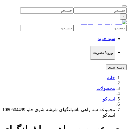
۰
سبد خرید
ورود/عضویت
دسته بندی
خانه
محصولات
ایساکو
مجموعه سه راهی باشیلنگهای شیشه شوی جلو 1080504499
ایساکو