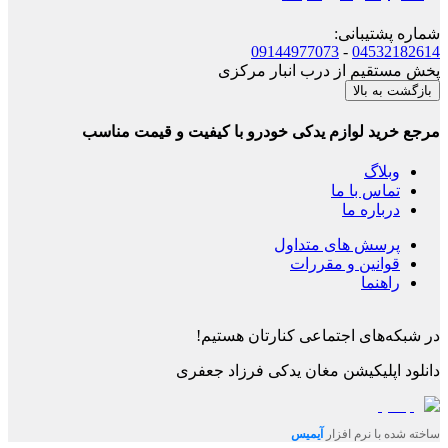
شماره پشتیبانی
:
09144977073
-
04532182614
پخش مستقیم از درب انبار مرکزی
بازگشت به بالا
مرجع خرید لوازم یدکی خودرو با کیفیت و قیمت مناسب
وبلاگ
تماس با ما
درباره ما
پرسش های متداول
قوانین و مقررات
راهنما
در شبکه‌های اجتماعی کنارتان هستیم!
دانلود اپلیکیشن
مغان یدکی فرزاد جعفری
ساخته شده با نرم افزار
آیمیس