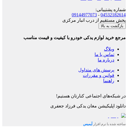
شماره پشتیبانی
:
09144977073
-
04532182614
پخش مستقیم از درب انبار مرکزی
بازگشت به بالا
مرجع خرید لوازم یدکی خودرو با کیفیت و قیمت مناسب
وبلاگ
تماس با ما
درباره ما
پرسش های متداول
قوانین و مقررات
راهنما
در شبکه‌های اجتماعی کنارتان هستیم!
دانلود اپلیکیشن
مغان یدکی فرزاد جعفری
ساخته شده با نرم افزار
آیمیس