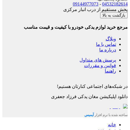
09144977073
-
04532182614
پخش مستقیم از درب انبار مرکزی
بازگشت به بالا
مرجع خرید لوازم یدکی خودرو با کیفیت و قیمت مناسب
وبلاگ
تماس با ما
درباره ما
پرسش های متداول
قوانین و مقررات
راهنما
در شبکه‌های اجتماعی کنارتان هستیم!
دانلود اپلیکیشن
مغان یدکی فرزاد جعفری
ساخته شده با نرم افزار
آیمیس
خانه