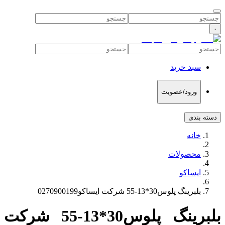
۰
سبد خرید
ورود/عضویت
دسته بندی
خانه
محصولات
ایساکو
بلبرینگ پلوس30*13-55 شرکت ایساکو0270900199
بلبرینگ پلوس30*13-55 شرکت