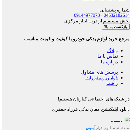
شماره پشتیبانی
:
09144977073
-
04532182614
پخش مستقیم از درب انبار مرکزی
بازگشت به بالا
مرجع خرید لوازم یدکی خودرو با کیفیت و قیمت مناسب
وبلاگ
تماس با ما
درباره ما
پرسش های متداول
قوانین و مقررات
راهنما
در شبکه‌های اجتماعی کنارتان هستیم!
دانلود اپلیکیشن
مغان یدکی فرزاد جعفری
ساخته شده با نرم افزار
آیمیس