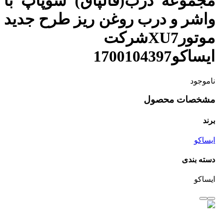
مجموعه درب(قالپاق) سوپاپ با
واشر و درب روغن ریز طرح جدید
موتورXU7شرکت
ایساکو1700104397
ناموجود
مشخصات محصول
برند
ایساکو
دسته بندی
ایساکو