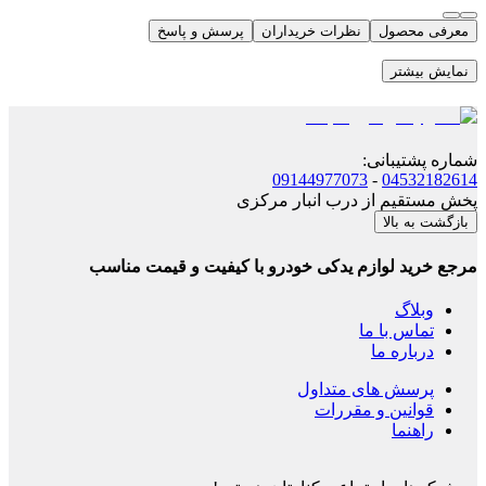
معرفی محصول
نظرات خریداران
پرسش و پاسخ
نمایش بیشتر
شماره پشتیبانی
:
09144977073
-
04532182614
پخش مستقیم از درب انبار مرکزی
بازگشت به بالا
مرجع خرید لوازم یدکی خودرو با کیفیت و قیمت مناسب
وبلاگ
تماس با ما
درباره ما
پرسش های متداول
قوانین و مقررات
راهنما