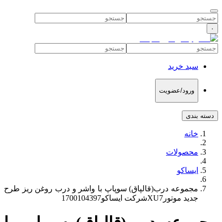
۰
سبد خرید
ورود/عضویت
دسته بندی
خانه
محصولات
ایساکو
مجموعه درب(قالپاق) سوپاپ با واشر و درب روغن ریز طرح
جدید موتورXU7شرکت ایساکو1700104397