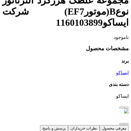
مجموعه غلطک هرزگرد آلترناتور
نوعB(موتورEF7) شرکت
ایساکو1160103899
ناموجود
مشخصات محصول
برند
ایساکو
دسته بندی
ایساکو
معرفی محصول
نظرات خریداران
پرسش و پاسخ