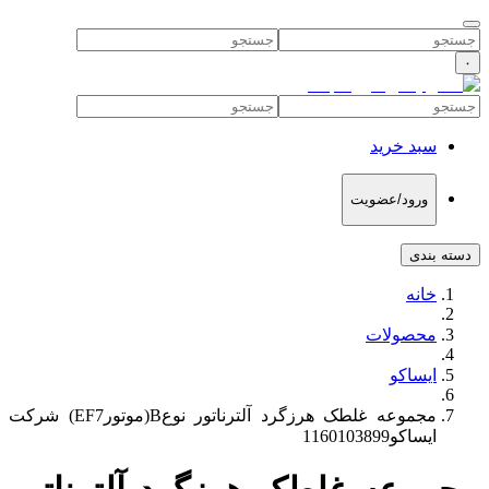
۰
سبد خرید
ورود/عضویت
دسته بندی
خانه
محصولات
ایساکو
مجموعه غلطک هرزگرد آلترناتور نوعB(موتورEF7) شرکت
ایساکو1160103899