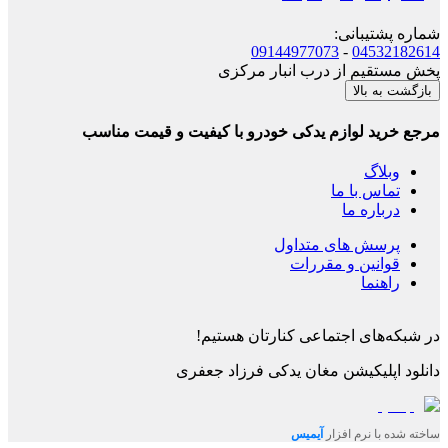
شماره پشتیبانی
:
09144977073
-
04532182614
پخش مستقیم از درب انبار مرکزی
بازگشت به بالا
مرجع خرید لوازم یدکی خودرو با کیفیت و قیمت مناسب
وبلاگ
تماس با ما
درباره ما
پرسش های متداول
قوانین و مقررات
راهنما
در شبکه‌های اجتماعی کنارتان هستیم!
دانلود اپلیکیشن
مغان یدکی فرزاد جعفری
ساخته شده با نرم افزار
آیمیس