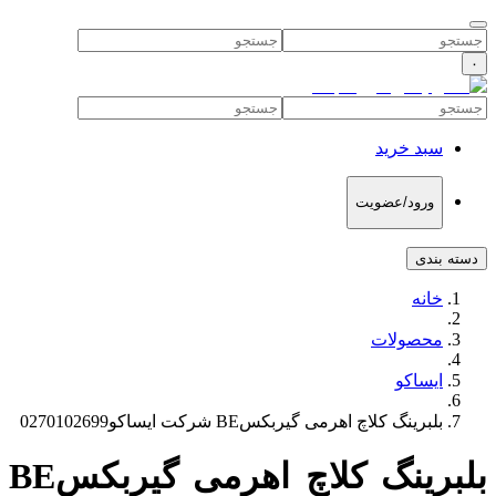
۰
سبد خرید
ورود/عضویت
دسته بندی
خانه
محصولات
ایساکو
بلبرینگ کلاچ اهرمی گیربکسBE شرکت ایساکو0270102699
بلبرینگ کلاچ اهرمی گیربکسBE