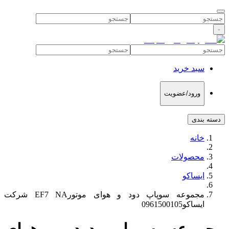
۰
سبد خرید
ورود/عضویت
دسته بندی
خانه
محصولات
ایساکو
مجموعه سوپاپ دود و هوای موتورEF7 NA شرکت
ایساکو0961500105