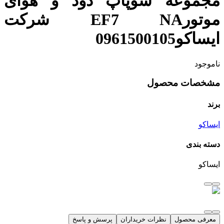
مجموعه سوپاپ دود و هوای
موتورEF7 NA شرکت
ایساکو0961500105
ناموجود
مشخصات محصول
برند
ایساکو
دسته بندی
ایساکو
معرفی محصول
نظرات خریداران
پرسش و پاسخ