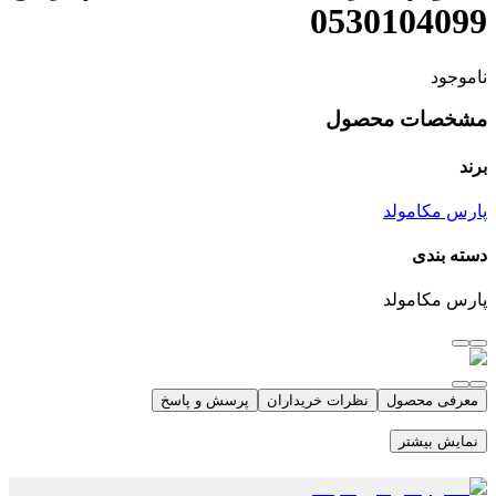
0530104099
ناموجود
مشخصات محصول
برند
پارس مکامولد
دسته بندی
پارس مکامولد
معرفی محصول
نظرات خریداران
پرسش و پاسخ
نمایش بیشتر