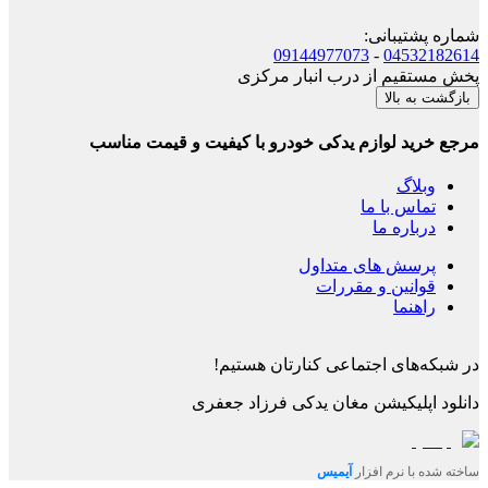
شماره پشتیبانی
:
09144977073
-
04532182614
پخش مستقیم از درب انبار مرکزی
بازگشت به بالا
مرجع خرید لوازم یدکی خودرو با کیفیت و قیمت مناسب
وبلاگ
تماس با ما
درباره ما
پرسش های متداول
قوانین و مقررات
راهنما
در شبکه‌های اجتماعی کنارتان هستیم!
دانلود اپلیکیشن
مغان یدکی فرزاد جعفری
ساخته شده با نرم افزار
آیمیس