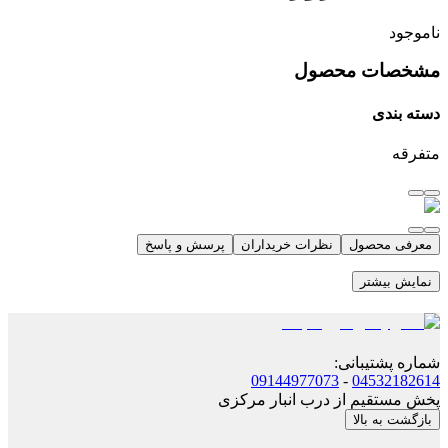
ناموجود
مشخصات محصول
دسته بندی
متفرقه
معرفی محصول
نظرات خریداران
پرسش و پاسخ
نمایش بیشتر
شماره پشتیبانی
:
09144977073
-
04532182614
پخش مستقیم از درب انبار مرکزی
بازگشت به بالا