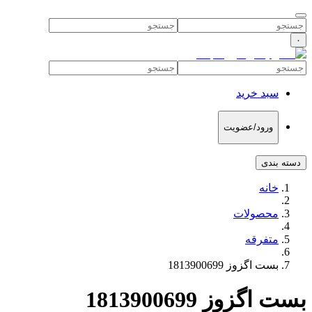
۰
سبد خرید
ورود/عضویت
دسته بندی
خانه
محصولات
متفرقه
بست اگزوز 1813900699
بست اگزوز 1813900699