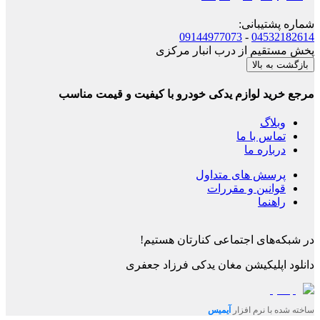
شماره پشتیبانی
:
09144977073
-
04532182614
پخش مستقیم از درب انبار مرکزی
بازگشت به بالا
مرجع خرید لوازم یدکی خودرو با کیفیت و قیمت مناسب
وبلاگ
تماس با ما
درباره ما
پرسش های متداول
قوانین و مقررات
راهنما
در شبکه‌های اجتماعی کنارتان هستیم!
دانلود اپلیکیشن
مغان یدکی فرزاد جعفری
ساخته شده با نرم افزار
آیمیس