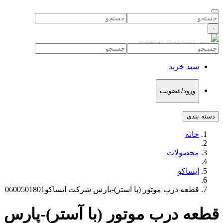
۰
سبد خرید
ورود/عضویت
دسته بندی
خانه
محصولات
ایساکو
قطعه درب موتور (با آستر)-پارس شرکت ایساکو0600501801
قطعه درب موتور (با آستر)-پارس