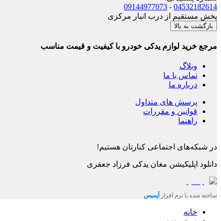
09144977073
-
04532182614
پخش مستقیم از درب انبار مرکزی
بازگشت به بالا
مرجع خرید لوازم یدکی خودرو با کیفیت و قیمت مناسب
وبلاگ
تماس با ما
درباره ما
پرسش های متداول
قوانین و مقررات
راهنما
در شبکه‌های اجتماعی کنارتان هستیم!
دانلود اپلیکیشن
مغان یدکی فرزاد جعفری
ساخته شده با نرم افزار
آیمیس
خانه