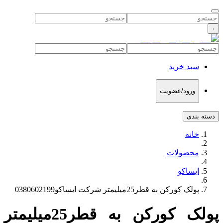
۰
سبد خرید
ورود/عضویت
دسته بندی
خانه
محصولات
ایساکو
پولک کورکن به قطر25میلیمتر شرکت ایساکو0380602199
پولک کورکن به قطر25میلیمتر