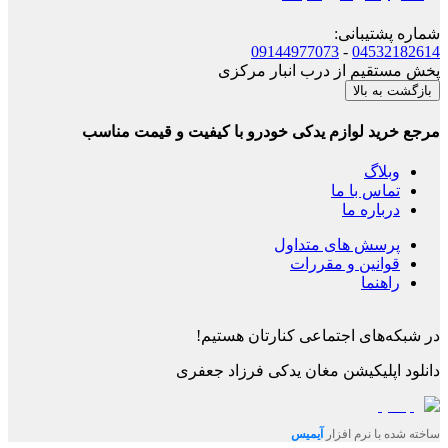
شماره پشتیبانی
:
09144977073
-
04532182614
پخش مستقیم از درب انبار مرکزی
بازگشت به بالا
مرجع خرید لوازم یدکی خودرو با کیفیت و قیمت مناسب
وبلاگ
تماس با ما
درباره ما
پرسش های متداول
قوانین و مقررات
راهنما
در شبکه‌های اجتماعی کنارتان هستیم!
دانلود اپلیکیشن
مغان یدکی فرزاد جعفری
ساخته شده با نرم افزار
آیمیس